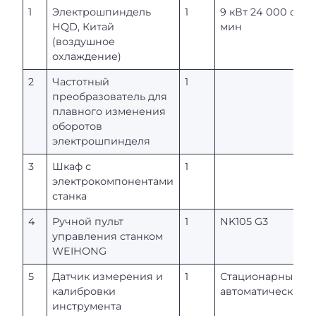
1
Электрошпиндель
1
9 кВт 24 000 об/
HQD, Китай
мин
(воздушное
охлаждение)
2
Частотный
1
преобразователь для
плавного изменения
оборотов
электрошпинделя
3
Шкаф с
1
электрокомпонентами
станка
4
Ручной пульт
1
NK105 G3
управления станком
WEIHONG
5
Датчик измерения и
1
Стационарный,
калибровки
автоматический
инструмента