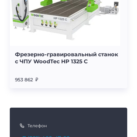
Фрезерно-гравировальный станок
с ЧПУ WoodTec HP 1325 С
953 862 ₽
К
а
Телефон
к
с