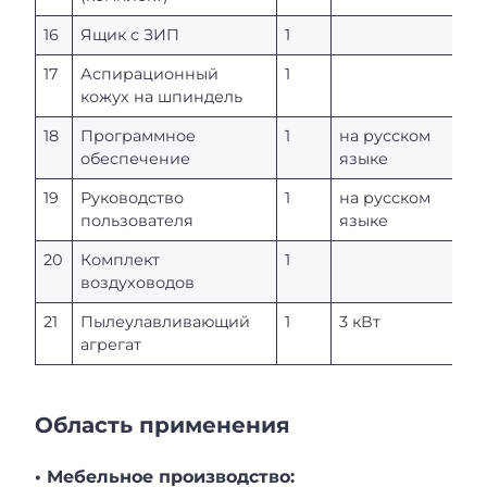
16
Ящик с ЗИП
1
17
Аспирационный
1
кожух на шпиндель
18
Программное
1
на русском
обеспечение
языке
19
Руководство
1
на русском
пользователя
языке
20
Комплект
1
воздуховодов
21
Пылеулавливающий
1
3 кВт
агрегат
Область применения
• Мебельное производство: