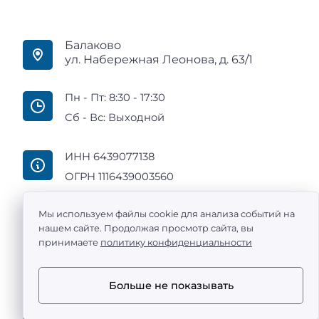
Балаково
ул. Набережная Леонова, д. 63/1
Пн - Пт: 8:30 - 17:30
Сб - Вс: Выходной
ИНН 6439077138
ОГРН 1116439003560
Мы используем файлы cookie для анализа событий на
нашем сайте. Продолжая просмотр сайта, вы
принимаете
политику конфиденциальности
ООО «Промтехоснащение» — поставка
металлообрабатывающих станков с ЧПУ по всей
России ©
2011 -
2026
Больше не показывать
·
Политика конфиденциальности
Разработка
сайта и дизайн:
revtail.ru