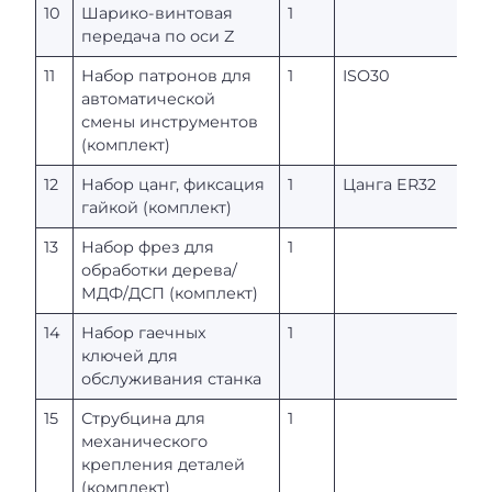
10
Шарико-винтовая
1
передача по оси Z
11
Набор патронов для
1
ISO30
автоматической
смены инструментов
(комплект)
12
Набор цанг, фиксация
1
Цанга ER32
гайкой (комплект)
13
Набор фрез для
1
обработки дерева/
МДФ/ДСП (комплект)
14
Набор гаечных
1
ключей для
обслуживания станка
15
Струбцина для
1
механического
крепления деталей
(комплект)