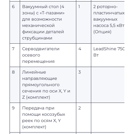
6
Вакуумный стол (4
1
2 роторно-
зоны) с «T-пазами»
пластинчатых
для возможности
вакуумных
механической
насоса 5,5 кВт
фиксации деталей
(Опция)
струбцинами
7
Серводвигатели
4
LeadShine 750
осевого
Вт
перемещения
8
Линейные
3
направляющие
прямоугольного
сечения по оси X, Y и
Z (комплект)
9
Передача при
2
помощи косозубых
реек по осям X, Y
(комплект)