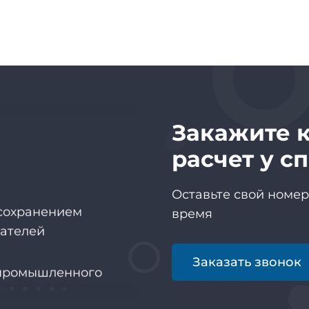
Закажите 
расчет у с
Оставьте свой номе
 сохранением
время
зателей
промышленного
Заказать звонок