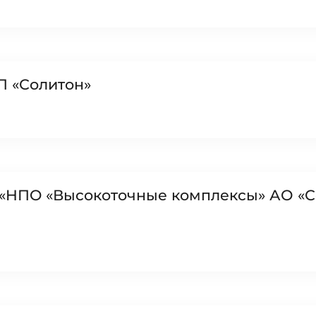
П «Солитон»
 «HПO «Высокоточные комплексы» АО «С