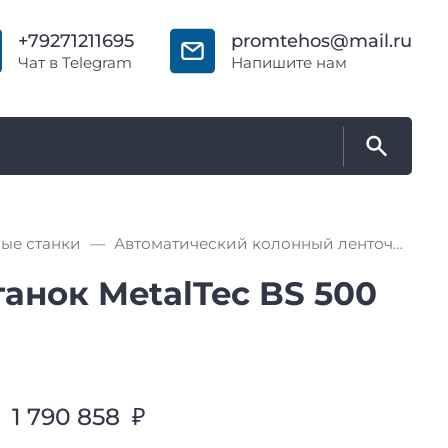
+79271211695
promtehos@mail.ru
Чат в Telegram
Напишите нам
ые станки
Автоматический колонный ленточнопильный станок MetalTec BS 500 CA (5,5 кВт)
нок MetalTec BS 500
1 790 858 ₽