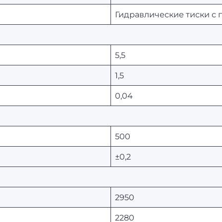
Гидравлические тиски с
5,5
1,5
0,04
500
±0,2
2950
2280