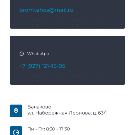
с
promtehos@mail.ru
я
WhatsApp
+7 (927) 121-16-95
Балаково
ул. Набережная Леонова, д. 63/1
Пн - Пт: 8:30 - 17:30