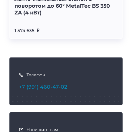
поворотом до 60° MetalTec BS 350
ZA (4 кВт)
1 574 635 ₽
К
а
Телефон
к
с
+7 (991) 460-47-02
в
я
з
а
т
ь
Напишите нам