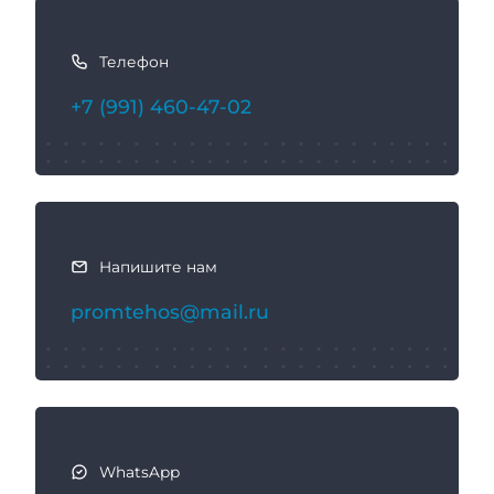
К
а
Телефон
к
с
+7 (991) 460-47-02
в
я
з
а
т
ь
Напишите нам
с
promtehos@mail.ru
я
WhatsApp