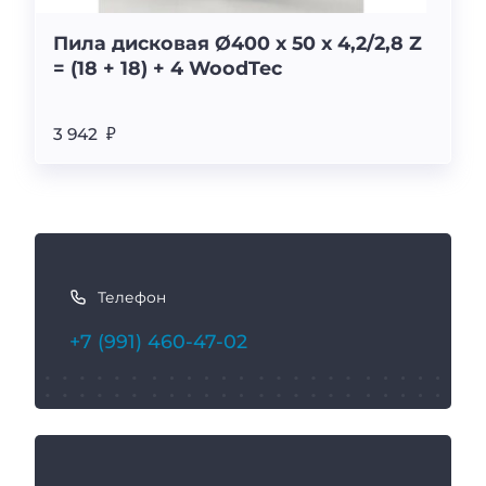
Пила дисковая Ø400 х 50 х 4,2/2,8 Z
= (18 + 18) + 4 WoodTec
3 942 ₽
К
а
Телефон
к
с
+7 (991) 460-47-02
в
я
з
а
т