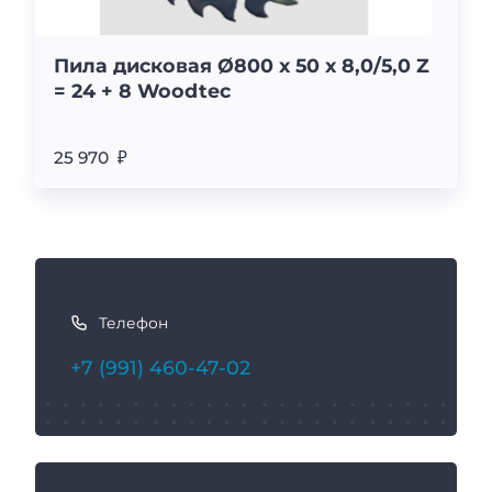
Пила дисковая Ø800 x 50 x 8,0/5,0 Z
= 24 + 8 Woodtec
25 970 ₽
К
а
Телефон
к
с
+7 (991) 460-47-02
в
я
з
а
т