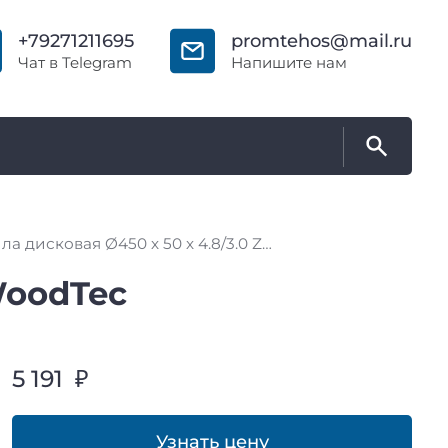
+79271211695
promtehos@mail.ru
Чат в Telegram
Напишите нам
Пила дисковая Ø450 х 50 х 4.8/3.0 Z = 12 + 12 + 6 WoodTec
 WoodTec
5 191 ₽
Узнать цену