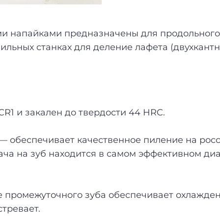
и напайками предназначены для продольного 
льных станках для деление лафета (двухкант
СR1 и закален до твердости 44 HRC.
т. — обеспечивает качественное пиление на р
ча на зуб находится в самом эффективном диа
 промежуточного зуба обеспечивает охлаждени
стревает.