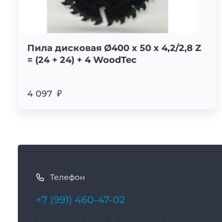
Пила дисковая Ø400 х 50 х 4,2/2,8 Z
= (24 + 24) + 4 WoodTec
4 097 ₽
К
а
Телефон
к
с
+7 (991) 460-47-02
в
я