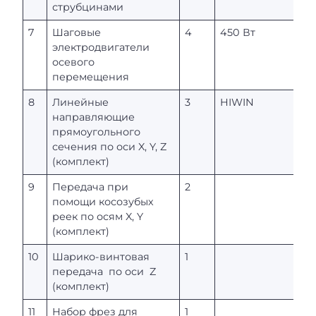
струбцинами
7
Шаговые
4
450 Вт
электродвигатели
осевого
перемещения
8
Линейные
3
HIWIN
направляющие
прямоугольного
сечения по оси X, Y, Z
(комплект)
9
Передача при
2
помощи косозубых
реек по осям X, Y
(комплект)
10
Шарико-винтовая
1
передача по оси Z
(комплект)
11
Набор фрез для
1