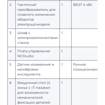
2
Частотный
1
BEST 4 кВт
преобразователь для
плавного изменения
оборотов
электрошпинделя
3
Шкаф с
1
электрокомпонентами
станка
4
Плата управления
1
NCStudio
5
Датчик измерения и
1
Ручное
калибровки
позиционирован
инструмента
6
Вакуумный стол (4
1
зоны) с «T-пазами»
для возможности
механической
фиксации деталей