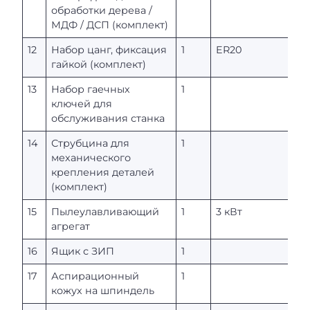
обработки дерева /
МДФ / ДСП (комплект)
12
Набор цанг, фиксация
1
ER20
гайкой (комплект)
13
Набор гаечных
1
ключей для
обслуживания станка
14
Струбцина для
1
механического
крепления деталей
(комплект)
15
Пылеулавливающий
1
3 кВт
агрегат
16
Ящик с ЗИП
1
17
Аспирационный
1
кожух на шпиндель