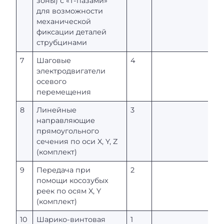
зоны) с «T-пазами»
для возможности
механической
фиксации деталей
струбцинами
7
Шаговые
4
электродвигатели
осевого
перемещения
8
Линейные
3
направляющие
прямоугольного
сечения по оси X, Y, Z
(комплект)
9
Передача при
2
помощи косозубых
реек по осям X, Y
(комплект)
10
Шарико-винтовая
1