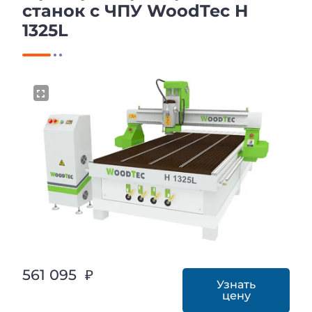
станок с ЧПУ WoodTec H
1325L
561 095 ₽
Узнать
цену