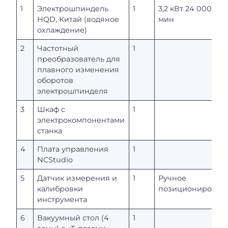
1
Электрошпиндель
1
3,2 кВт 24 000 об/
HQD, Китай (водяное
мин
охлаждение)
2
Частотный
1
преобразователь для
плавного изменения
оборотов
электрошпинделя
3
Шкаф с
1
электрокомпонентами
станка
4
Плата управления
1
NCStudio
5
Датчик измерения и
1
Ручное
калибровки
позиционирован
инструмента
6
Вакуумный стол (4
1