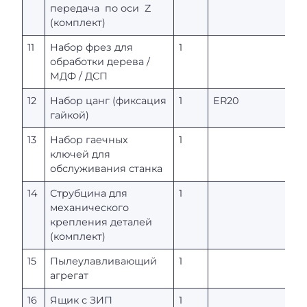
передача по оси Z
(комплект)
11
Набор фрез для
1
обработки дерева /
МДФ / ДСП
12
Набор цанг (фиксация
1
ER20
гайкой)
13
Набор гаечных
1
ключей для
обслуживания станка
14
Струбцина для
1
механического
крепления деталей
(комплект)
15
Пылеулавливающий
1
агрегат
16
Ящик с ЗИП
1