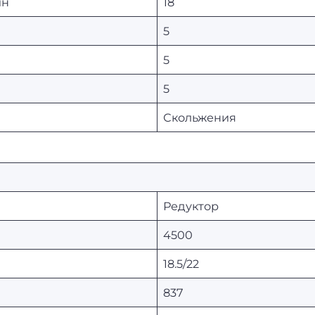
ин
18
5
5
5
Скольжения
Редуктор
4500
18.5/22
837