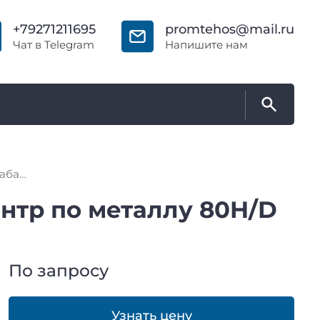
+79271211695
promtehos@mail.ru
Чат в Telegram
Напишите нам
Горизонтально-фрезерный обрабатывающий центр по металлу 80H/D
тр по металлу 80H/D
По запросу
Узнать цену