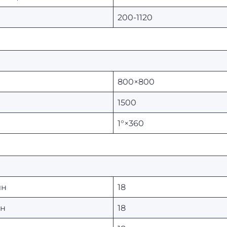
200-1120
800×800
1500
1°×360
ин
18
ин
18