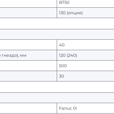
BT50
130 (опция)
40
гнездо), мм
120 (240)
500
30
Fanuc 0i