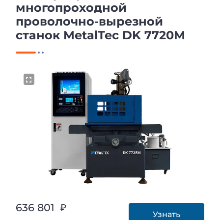
многопроходной
проволочно-вырезной
станок MetalTec DK 7720М
636 801 ₽
Узнать