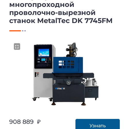
многопроходной
проволочно-вырезной
станок MetalTec DK 7745FМ
908 889 ₽
Узнать