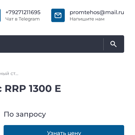
+79271211695
promtehos@mail.ru
Чат в Telegram
Напишите нам
Калибровально-шлифовальный станок WoodTec RRP 1300 E
RRP 1300 E
По запросу
Узнать цену