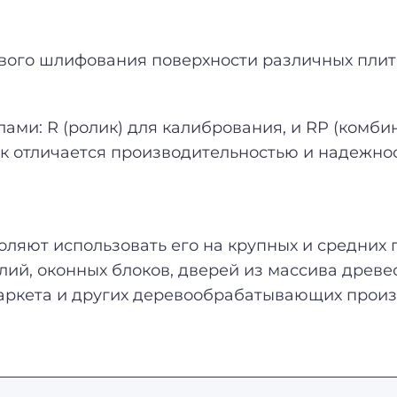
вого шлифования поверхности различных плит
ми: R (ролик) для калибрования, и RP (комби
к отличается производительностью и надежно
ляют использовать его на крупных и средних п
лий, оконных блоков, дверей из массива древе
аркета и других деревообрабатывающих произ