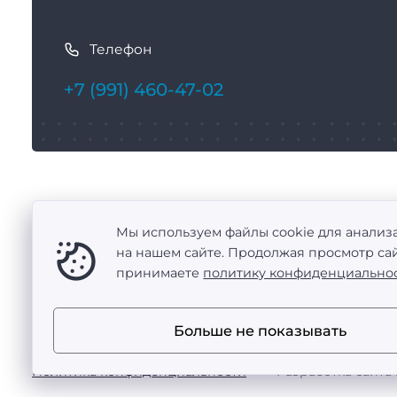
К
а
Телефон
к
с
+7 (991) 460-47-02
в
я
з
а
т
Балаково
ь
Мы используем файлы cookie для анализ
ул. Набережная Леонова, д. 63/1
с
на нашем сайте. Продолжая просмотр сай
принимаете
политику конфиденциально
я
Больше не показывать
ООО «Промтехоснащение» — поставка металлообраба
·
Политика конфиденциальности
Разработка сайта