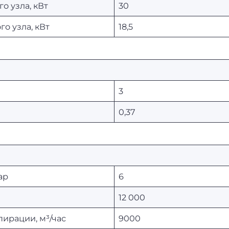
о узла, кВт
30
о узла, кВт
18,5
3
0,37
ар
6
12 000
ирации, м³/час
9000