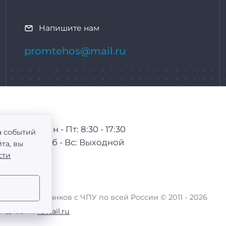
Напишите нам
promtehos@mail.ru
Пн - Пт: 8:30 - 17:30
а событий
Сб - Вс: Выходной
та, вы
сти
тывающих станков с ЧПУ по всей России ©
2011 -
2026
 и дизайн:
revtail.ru