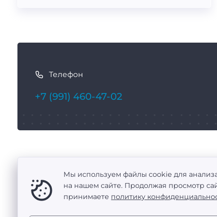
К
а
Телефон
к
с
+7 (991) 460-47-02
в
я
з
а
т
Балаково
ь
Мы используем файлы cookie для анализ
ул. Набережная Леонова, д. 63/1
с
на нашем сайте. Продолжая просмотр сай
принимаете
политику конфиденциально
я