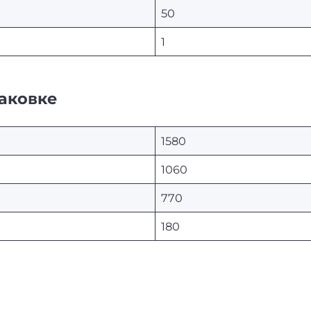
50
1
аковке
1580
1060
770
180