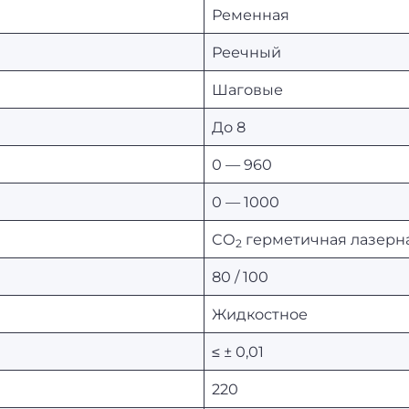
Ременная
Реечный
Шаговые
До 8
0 — 960
0 — 1000
CO
герметичная лазерн
2
80 / 100
Жидкостное
≤ ± 0,01
220