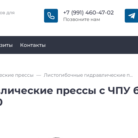
+7 (991) 460-47-02
ов для
Позвоните нам
зиты
Контакты
еские прессы
Листогибочные гидравлические прессы с ЧПУ большого тоннажа MetalTec HBC 1600/6000
лические прессы с ЧПУ 
0