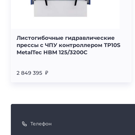
Листогибочные гидравлические
прессы с ЧПУ контроллером TP10S
MetalTec HBM 125/3200C
2 849 395 ₽
К
а
Телефон
к
с