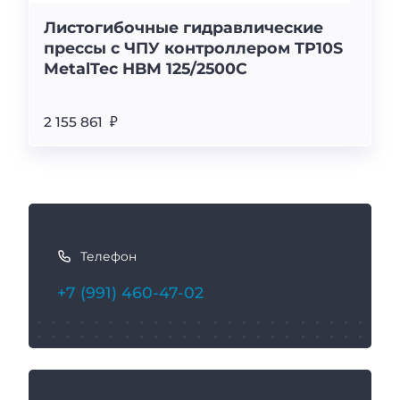
Листогибочные гидравлические
прессы с ЧПУ контроллером TP10S
MetalTec HBM 125/2500C
2 155 861 ₽
К
а
Телефон
к
с
+7 (991) 460-47-02
в
я
з
а
т