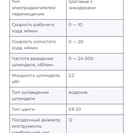
Тип
Шаговые с
электродвигателей
энкодерами
перемещения
Скорость рабочего
0 — 10
хода, м/мин
Скорость холостого
0 — 20
хода, м/мин
Частота вращения
0 — 24 000
шпинделя, об/мин
Мощность шпинделя,
2,2
кВт
Тип охлаждения
водяное
шпинделя
Тип цанги
ER 20
Посадочный диаметр
12
инструмента,
наибольший, мм