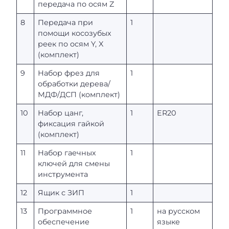
передача по осям Z
8
Передача при
1
помощи косозубых
реек по осям Y, X
(комплект)
9
Набор фрез для
1
обработки дерева/
МДФ/ДСП (комплект)
10
Набор цанг,
1
ER20
фиксация гайкой
(комплект)
11
Набор гаечных
1
ключей для смены
инструмента
12
Ящик с ЗИП
1
13
Программное
1
на русском
обеспечение
языке