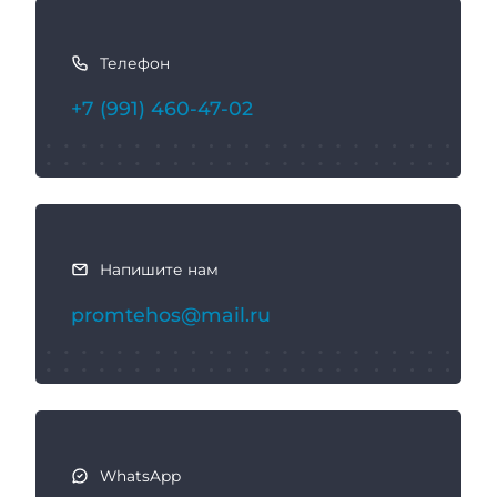
К
а
Телефон
к
с
+7 (991) 460-47-02
в
я
з
а
т
ь
Напишите нам
с
promtehos@mail.ru
я
WhatsApp