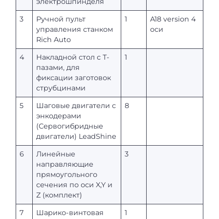
электрошпинделя
3
Ручной пульт
1
A18 version 4
управления станком
оси
Rich Auto
4
Накладной стол с Т-
1
пазами, для
фиксации заготовок
струбцинами
5
Шаговые двигатели с
8
энкодерами
(Сервогибридные
двигатели) LeadShine
6
Линейные
3
направляющие
прямоугольного
сечения по оси X,Y и
Z (комплект)
7
Шарико-винтовая
1