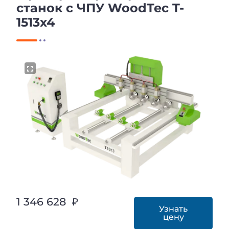
станок с ЧПУ WoodTec T-
1513х4
1 346 628 ₽
Узнать
цену