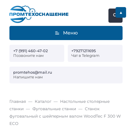
▲
Меню
+7 (991) 460-47-02
+79271211695
Позвоните нам
Чат в Telegram
promtehos@mail.ru
Напишите нам
Главная
Каталог
Настольные столярные
станки
Фуговальные станки
Станок
фуговальный с шейперным валом WoodTec F 300 W
ECO