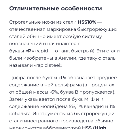
Отличительные особенности
Строгальные ножи из стали
HSS18%
—
отечественная маркировка быстрорежущих
сталей обычно имеет особую систему
обозначений и начинаются с
буквы
«Р»
(rapid — от анг. быстрый). Эти стали
были изобретены в Англии, где такую сталь
называли «rapid steel».
Цифра после буквы «Р» обозначает среднее
содержание в ней вольфрама (в процентах
от общей массы -6%, буква В пропускается).
Затем указывается после букв М, Ф и К
содержание молибдена 5%, 1% ванадия и 1%
кобальта. Инструменты из быстрорежущей
стали иностранного производства обычно
маркируются аббревиатурой
HSS (High