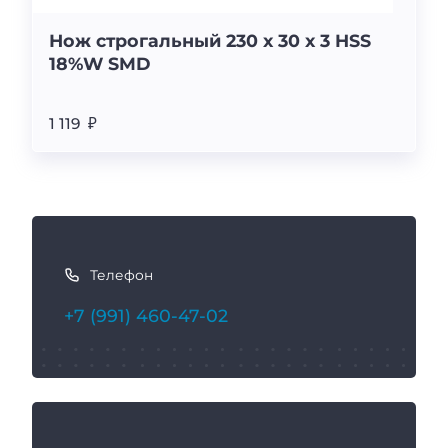
Нож строгальный 230 х 30 х 3 HSS
18%W SMD
1 119 ₽
К
а
Телефон
к
с
+7 (991) 460-47-02
в
я
з
а
т