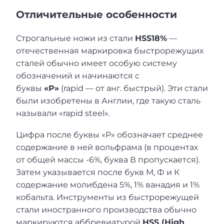
Отличительные особенности
Строгальные ножи из стали
HSS18%
—
отечественная маркировка быстрорежущих
сталей обычно имеет особую систему
обозначений и начинаются с
буквы
«Р»
(rapid — от анг. быстрый). Эти стали
были изобретены в Англии, где такую сталь
называли «rapid steel».
Цифра после буквы «Р» обозначает среднее
содержание в ней вольфрама (в процентах
от общей массы -6%, буква В пропускается).
Затем указывается после букв М, Ф и К
содержание молибдена 5%, 1% ванадия и 1%
кобальта. Инструменты из быстрорежущей
стали иностранного производства обычно
маркируются аббревиатурой
HSS (High