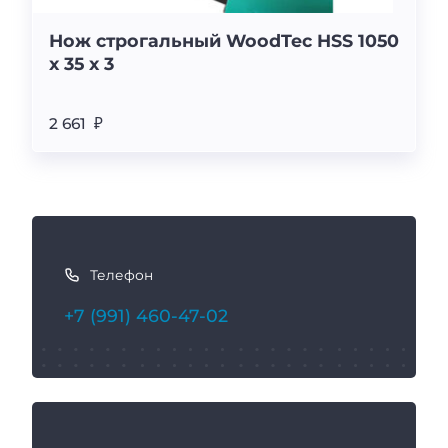
Нож строгальный WoodTec HSS 1050
х 35 х 3
2 661 ₽
К
а
Телефон
к
с
+7 (991) 460-47-02
в
я
з
а
т