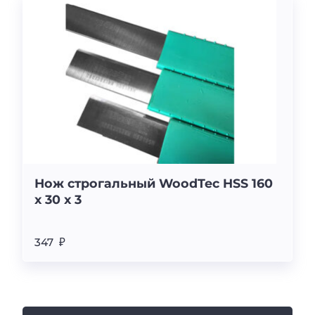
Нож строгальный WoodTec HSS 160
x 30 x 3
347 ₽
К