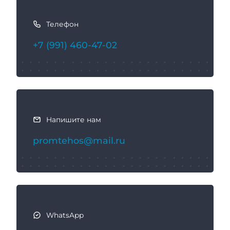
а
Телефон
к
с
+7 (991) 460-47-02
в
я
з
а
т
ь
Напишите нам
с
promtehos@mail.ru
я
WhatsApp