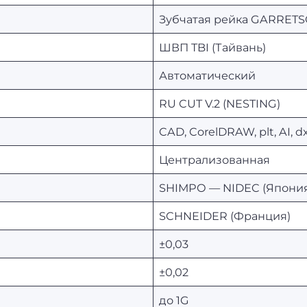
Зубчатая рейка GARRETS
ШВП TBI (Тайвань)
Автоматический
RU CUT V.2 (NESTING)
CAD, CorelDRAW, plt, AI, d
Централизованная
SHIMPO — NIDEC (Япони
SCHNEIDER (Франция)
±0,03
±0,02
до 1G