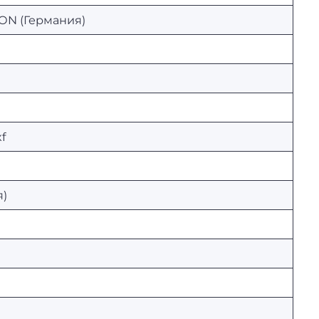
ON (Германия)
xf
я)