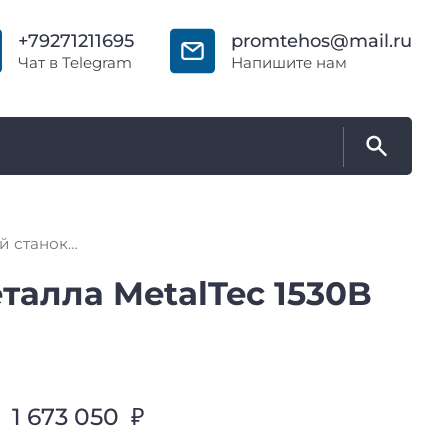
+79271211695
promtehos@mail.ru
Чат в Telegram
Напишите нам
Оптоволоконный лазерный станок для резки металла MetalTec 1530B (1500 Вт)
талла MetalTec 1530B
1 673 050 ₽