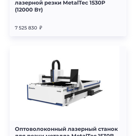
лазерной резки MetalTec 1530P
(12000 Вт)
7 525 830 ₽
Оптоволоконный лазерный станок
для резки металла MetalTec 1530B