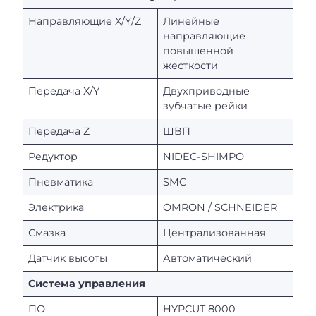
Направляющие X/Y/Z
Линейные
направляющие
повышенной
жесткости
Передача X/Y
Двухприводные
зубчатые рейки
Передача Z
ШВП
Редуктор
NIDEC-SHIMPO
Пневматика
SMC
Электрика
OMRON / SCHNEIDER
Смазка
Централизованная
Датчик высоты
Автоматический
Система управления
ПО
HYPCUT 8000