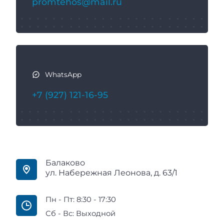
promtehos@mail.ru
я
WhatsApp
+7 (927) 121-16-95
Балаково
ул. Набережная Леонова, д. 63/1
Пн - Пт: 8:30 - 17:30
Сб - Вс: Выходной