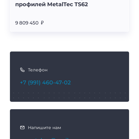
профилей MetalTec TS62
9 809 450 ₽
К
а
Телефон
к
с
+7 (991) 460-47-02
в
я
з
а
т
ь
Напишите нам
с