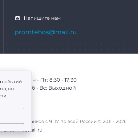
Напишите нам
promtehos@mail.ru
Пн - Пт: 8:30 - 17:30
а событий
Сб - Вс: Выходной
та, вы
сти
тывающих станков с ЧПУ по всей России ©
2011 -
2026
 и дизайн:
revtail.ru