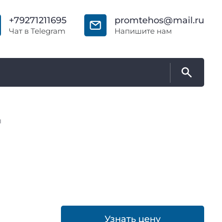
+79271211695
promtehos@mail.ru
Чат в Telegram
Напишите нам
ы
Узнать цену