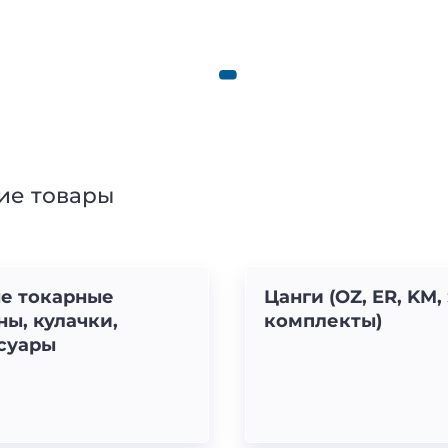
ие товары
е токарные
Цанги (OZ, ER, KM,
ны, кулачки,
комплекты)
суары