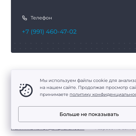
К
а
Телефон
к
с
+7 (991) 460-47-02
в
я
з
а
т
Балаково
ь
Мы используем файлы cookie для анализ
ул. Набережная Леонова, д. 63/1
с
на нашем сайте. Продолжая просмотр сай
принимаете
политику конфиденциально
я
Больше не показывать
ООО «Промтехоснащение» — поставка металлообраба
·
Политика конфиденциальности
Разработка сайта