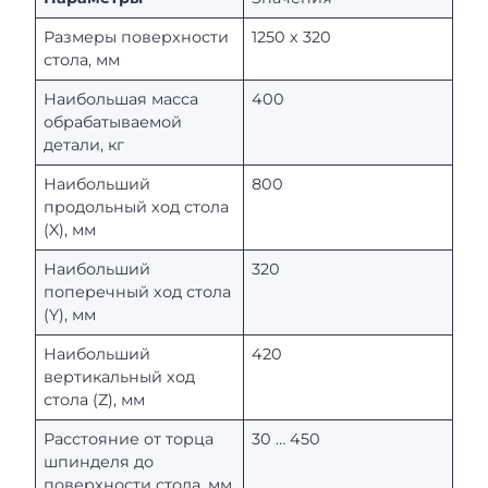
Размеры поверхности
1250 х 320
стола, мм
Наибольшая масса
400
обрабатываемой
детали, кг
Наибольший
800
продольный ход стола
(X), мм
Наибольший
320
поперечный ход стола
(Y), мм
Наибольший
420
вертикальный ход
стола (Z), мм
Расстояние от торца
30 … 450
шпинделя до
поверхности стола, мм