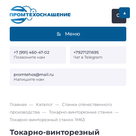
▲
Меню
+7 (991) 460-47-02
+79271211695
Позвоните нам
Чат в Telegram
promtehos@mail.ru
Напишите нам
Главная
Каталог
Станки отечественного
производства
Токарно-винторезные станки
Токарно-винторезный станок 1М63
Токарно-винторезный