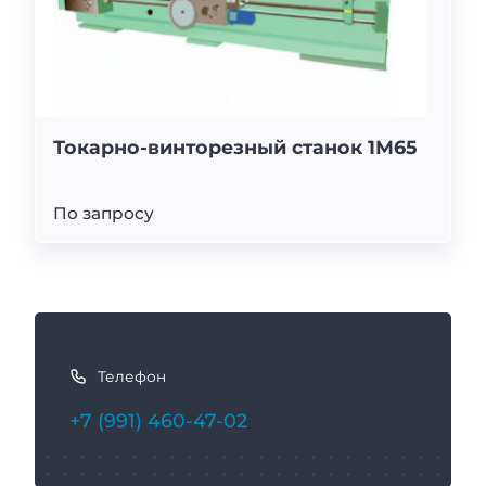
Токарно-винторезный станок 1М65
По запросу
К
а
Телефон
к
с
+7 (991) 460-47-02
в
я