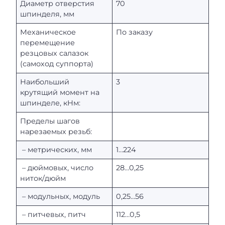
Диаметр отверстия
70
шпинделя, мм
Механическое
По заказу
перемещение
резцовых салазок
(самоход суппорта)
Наибольший
3
крутящий момент на
шпинделе, кНм:
Пределы шагов
нарезаемых резьб:
– метрических, мм
1…224
– дюймовых, число
28…0,25
ниток/дюйм
– модульных, модуль
0,25…56
– питчевых, питч
112…0,5