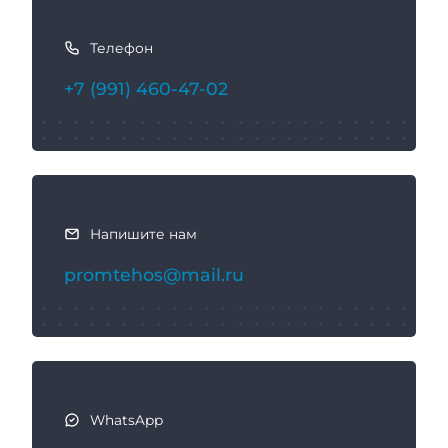
К
а
Телефон
к
с
+7 (991) 460-47-02
в
я
з
а
т
ь
Напишите нам
с
promtehos@mail.ru
я
WhatsApp