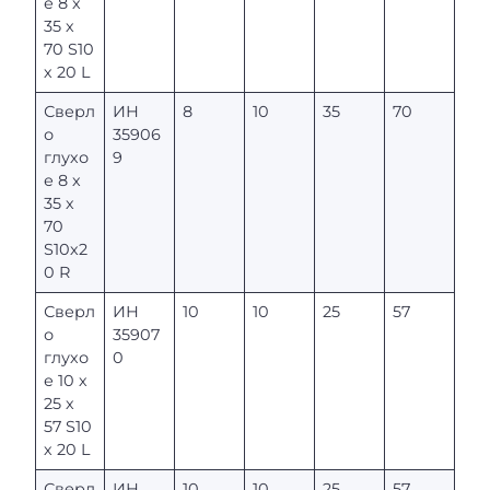
е 8 х
35 х
70 S10
х 20 L
Сверл
ИН
8
10
35
70
о
35906
глухо
9
е 8 х
35 х
70
S10х2
0 R
Сверл
ИН
10
10
25
57
о
35907
глухо
0
е 10 х
25 х
57 S10
х 20 L
Сверл
ИН
10
10
25
57