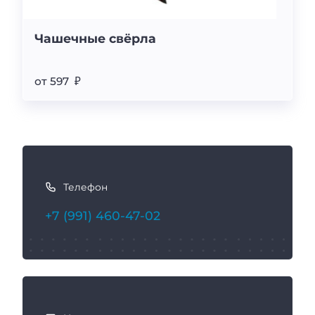
Чашечные свёрла
от 597 ₽
К
а
Телефон
к
с
+7 (991) 460-47-02
в
я
з
а
т
ь