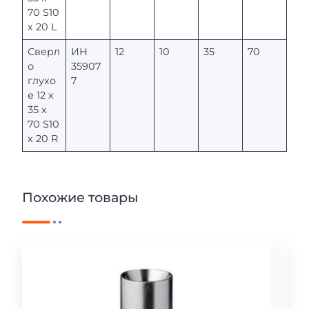
70 S10
х 20 L
Сверл
ИН
12
10
35
70
о
35907
глухо
7
е 12 х
35 х
70 S10
х 20 R
Похожие товары