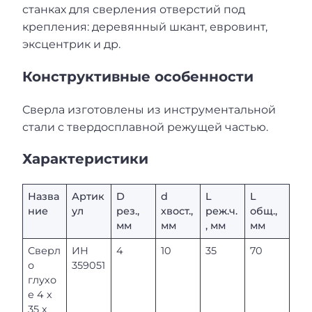
станках для сверления отверстий под
крепления: деревянный шкант, евровинт,
эксцентрик и др.
Конструктивные особенности
Сверла изготовлены из инструментальной
стали с твердосплавной режущей частью.
Характеристики
Назва
Артик
D
d
L
L
ние
ул
рез.,
хвост.,
реж.ч.
общ.,
мм
мм
, мм
мм
Сверл
ИН
4
10
35
70
о
359051
глухо
е 4 x
35 х