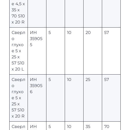
е 4,5 x
35 х
70 S10
х 20 R
Сверл
ИН
5
10
20
57
о
35905
глухо
5
е 5 х
25 х
57 S10
х 20 L
Сверл
ИН
5
10
25
57
о
35905
глухо
6
е 5 х
25 х
57 S10
х 20 R
Сверл
ИН
5
10
35
70