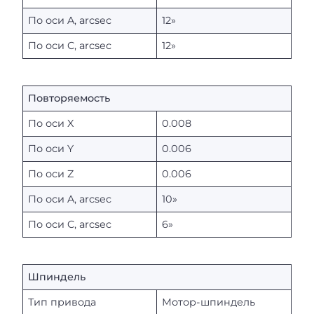
По оси A, arcsec
12»
По оси C, arcsec
12»
Повторяемость
По оси X
0.008
По оси Y
0.006
По оси Z
0.006
По оси A, arcsec
10»
По оси C, arcsec
6»
Шпиндель
Тип привода
Мотор-шпиндель