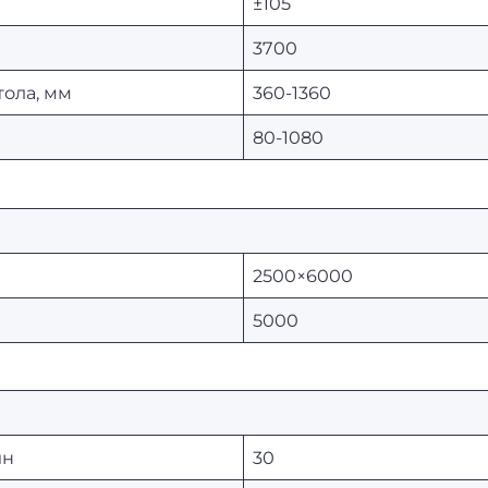
±105
3700
тола, мм
360-1360
80-1080
2500×6000
5000
ин
30