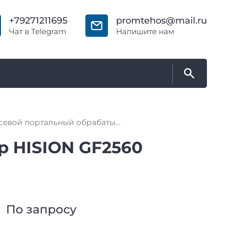
+79271211695
promtehos@mail.ru
Чат в Telegram
Напишите нам
Пятиосевой портальный обрабатывающий центр HISION GF2560 (BF2560II)
 HISION GF2560
По запросу