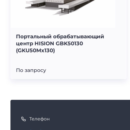
Портальный обрабатывающий
центр HISION GBK50130
(GKU50Mx130)
По запросу
К
а
Телефон
к
с