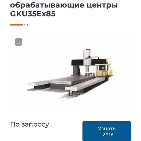
обрабатывающие центры
GKU35Ex85
По запросу
Узнать
цену