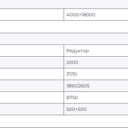
4000×18000
Редуктор
2000
37/51
1890/2605
BT50
500×500