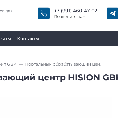
+7 (991) 460-47-02
ов для
Позвоните нам
зиты
Контакты
рия GBK
Портальный обрабатывающий центр HISION GBK50190 (GKU50Mx190)
ающий центр HISION GBK