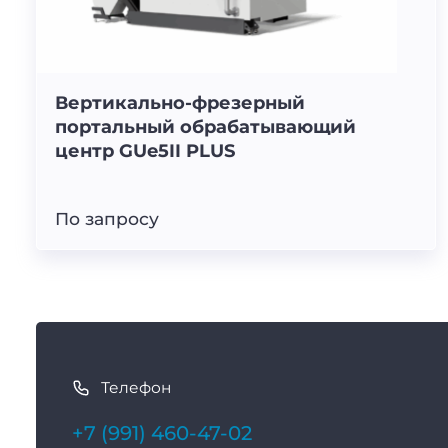
Вертикально-фрезерный
портальный обрабатывающий
центр GUe5II PLUS
По запросу
К
а
Телефон
к
с
+7 (991) 460-47-02
в