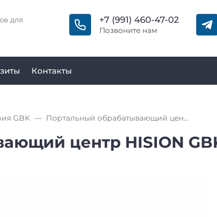
+7 (991) 460-47-02
ов для
Позвоните нам
зиты
Контакты
рия GBK
Портальный обрабатывающий центр HISION GBK6090 (GKU60Mx90)
вающий центр HISION GB