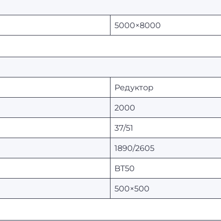
5000×8000
Редуктор
2000
37/51
1890/2605
BT50
500×500