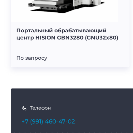
Портальный обрабатывающий
центр HISION GBN3280 (GNU32x80)
По запросу
К
а
Телефон
к
с
+7 (991) 460-47-02
в