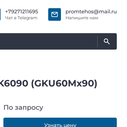
+79271211695
promtehos@mail.ru
Чат в Telegram
Напишите нам
K6090 (GKU60Mx90)
По запросу
Узнать цену