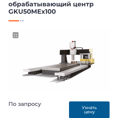
обрабатывающий центр
GKU50MEx100
По запросу
Узнать
цену