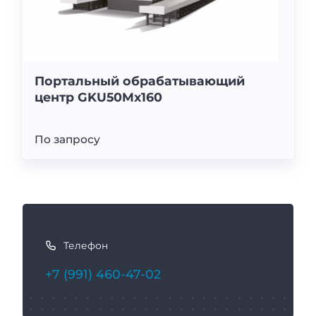
Портальный обрабатывающий
центр GKU50Mx160
По запросу
К
а
Телефон
к
с
+7 (991) 460-47-02
в
я