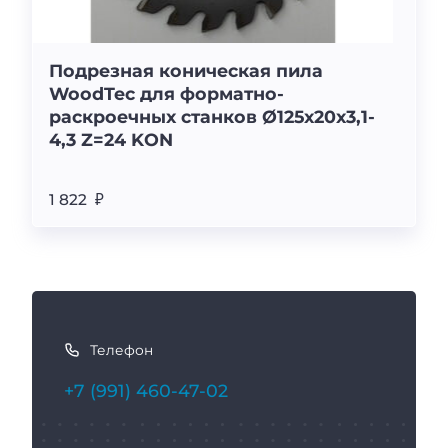
Подрезная коническая пила
WoodTec для форматно-
раскроечных станков Ø125x20x3,1-
4,3 Z=24 KON
1 822 ₽
К
а
Телефон
к
с
+7 (991) 460-47-02
в
я