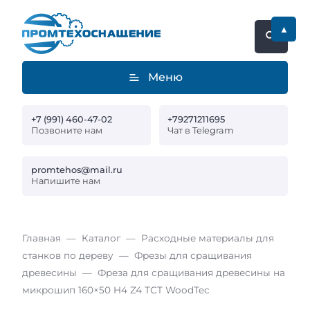
▲
Меню
+7 (991) 460-47-02
+79271211695
Позвоните нам
Чат в Telegram
promtehos@mail.ru
Напишите нам
Главная
Каталог
Расходные материалы для
станков по дереву
Фрезы для сращивания
древесины
Фреза для сращивания древесины на
микрошип 160×50 H4 Z4 ТСТ WoodTec