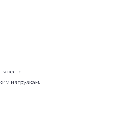
;
очность;
ким нагрузкам.