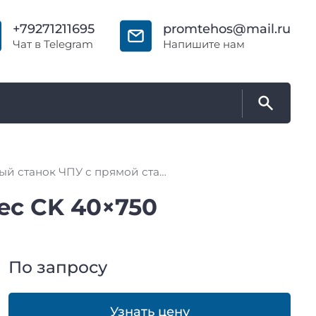
+79271211695
promtehos@mail.ru
Чат в Telegram
Напишите нам
Токарный станок ЧПУ с прямой станиной MetalTec CK 40×750
ec CK 40×750
По запросу
Узнать цену