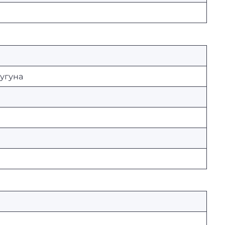
угуна