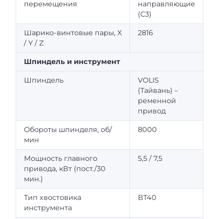
перемещения
направляющие
(С3)
Шарико-винтовые пары, X
2816
/ Y / Z
Шпиндель и инструмент
Шпиндель
VOLIS
(Тайвань) –
ременной
привод
Обороты шпинделя, об/
8000
мин
Мощность главного
5,5 / 7,5
привода, кВт (пост./30
мин.)
Тип хвостовика
ВТ40
инструмента