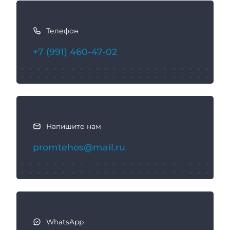
К
а
Телефон
к
с
+7 (991) 460-47-02
в
я
з
а
т
ь
Напишите нам
с
promtehos@mail.ru
я
WhatsApp