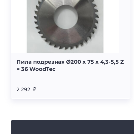
Пила подрезная Ø200 х 75 х 4,3-5,5 Z
= 36 WoodTec
2 292 ₽
К
а