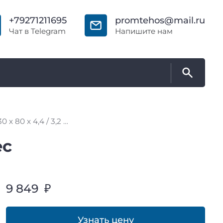
+79271211695
promtehos@mail.ru
Чат в Telegram
Напишите нам
Пила основная Ø430 х 80 х 4,4 / 3,2 Z = 72 WoodTec
ec
9 849 ₽
Узнать цену