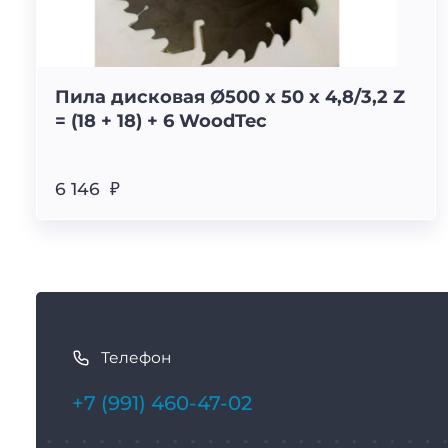
Пила дисковая Ø500 х 50 х 4,8/3,2 Z
= (18 + 18) + 6 WoodTec
6 146 ₽
К
а
Телефон
к
с
+7 (991) 460-47-02
в
я