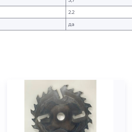
2.2
да