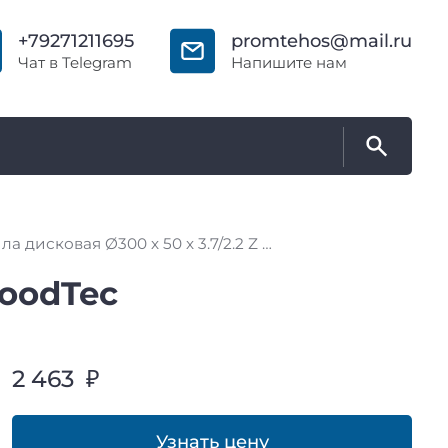
+79271211695
promtehos@mail.ru
Чат в Telegram
Напишите нам
Пила дисковая Ø300 х 50 х 3.7/2.2 Z = 12 + 12 + 4 WoodTec
WoodTec
2 463 ₽
Узнать цену