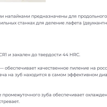
и напайками предназначены для продольного 
льных станках для деление лафета (двухкант
СR1 и закален до твердости 44 HRC.
т. — обеспечивает качественное пиление на р
ча на зуб находится в самом эффективном диа
 промежуточного зуба обеспечивает охлаждени
стревает.