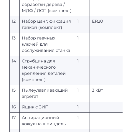
обработки дерева /
МДФ / ДСП (комплект)
12
Набор цанг, фиксация
1
ER20
гайкой (комплект)
13
Набор гаечных
1
ключей для
обслуживания станка
14
Струбцина для
1
механического
крепления деталей
(комплект)
15
Пылеулавливающий
1
3 кВт
агрегат
16
Ящик с ЗИП
1
17
Аспирационный
1
кожух на шпиндель