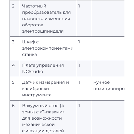
2
Частотный
1
преобразователь для
плавного изменения
оборотов
электрошпинделя
3
Шкаф с
1
электрокомпонентами
станка
4
Плата управления
1
NCStudio
5
Датчик измерения и
1
Ручное
калибровки
позиционирован
инструмента
6
Вакуумный стол (4
1
зоны) с «T-пазами»
для возможности
механической
фиксации деталей