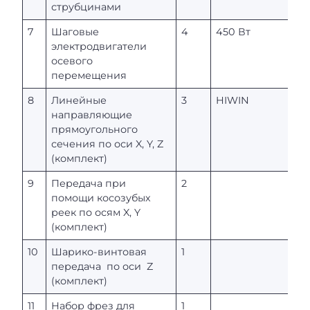
струбцинами
7
Шаговые
4
450 Вт
электродвигатели
осевого
перемещения
8
Линейные
3
HIWIN
направляющие
прямоугольного
сечения по оси X, Y, Z
(комплект)
9
Передача при
2
помощи косозубых
реек по осям X, Y
(комплект)
10
Шарико-винтовая
1
передача по оси Z
(комплект)
11
Набор фрез для
1