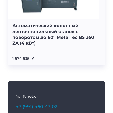
Автоматический колонный
ленточнопильный станок с
поворотом до 60° MetalTec BS 350
ZA (4 кВт)
1 574 635 ₽
К
а
Телефон
к
с
+7 (991) 460-47-02
в