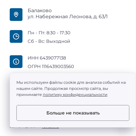
Балаково
ул. Набережная Леонова, д. 63/1
Пн - Пт: 8:30 - 17:30
Сб - Вс: Выходной
ИНН 6439077138
ОГРН 1116439003560
Мы используем файлы cookie для анализа событий на
нашем сайте. Продолжая просмотр сайта, вы
принимаете
политику конфиденциальности
ООО «Промтехоснащение» — поставка
металлообрабатывающих станков с ЧПУ по всей
России ©
2011 -
2026
Больше не показывать
·
Политика конфиденциальности
Разработка
сайта и дизайн:
revtail.ru