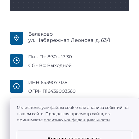
Балаково
ул. Набережная Леонова, д. 63/1
Пн - Пт: 8:30 - 17:30
Сб - Вс: Выходной
ИНН 6439077138
ОГРН 1116439003560
Мы используем файлы cookie для анализа событий на
нашем сайте. Продолжая просмотр сайта, вы
принимаете
политику конфиденциальности
ООО «Промтехоснащение» — поставка
металлообрабатывающих станков с ЧПУ по всей
России ©
2011 -
2026
Больше не показывать