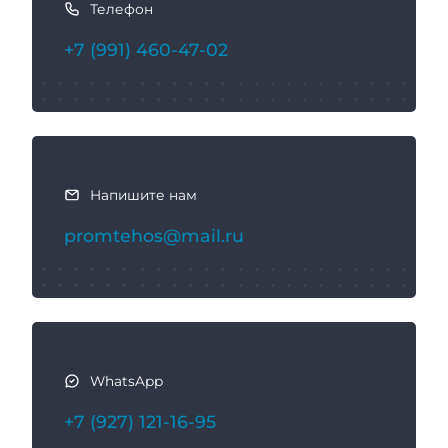
Телефон
к
с
+7 (991) 460-47-02
в
я
з
а
т
ь
Напишите нам
с
promtehos@mail.ru
я
WhatsApp
+7 (927) 121-16-95